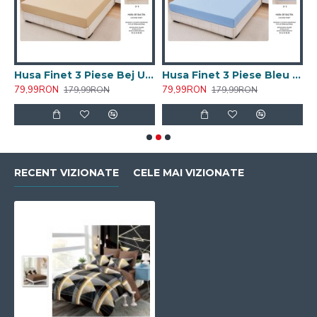
 Piese Alb Uni 160x200CM
Husa Finet 3 Piese Bej Uni 160x200CM
Husa Finet 3 Piese Bleu Uni 160x200CM
79,99RON
79,99RON
7
179,99RON
179,99RON
RECENT VIZIONATE
CELE MAI VIZIONATE