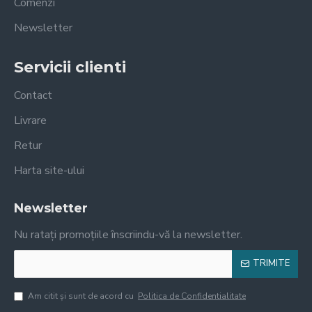
Comenzi
Newsletter
Servicii clienti
Contact
Livrare
Retur
Harta site-ului
Newsletter
Nu ratați promoțiile înscriindu-vă la newsletter.
TRIMITE
Am citit şi sunt de acord cu
Politica de Confidentialitate