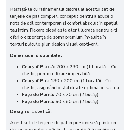
Răsfață-te cu rafinamentul discret al acestui set de
lenjerie de pat complet, conceput pentru a aduce o
notă de stil contemporan și confort absolut în spațiul
tău intim. Fiecare piesă este atent lucrată pentru a-ți
oferi o experiență de somn premium, învăluită în
texturi plăcute și un design vizual captivant.
Dimensiuni disponibile:
Cearșaf Pilotă:
200 x 230 cm (1 bucată) - Cu
elastic, pentru o fixare impecabilă.
Cearșaf Pat:
180 x 200 cm (1 bucată) - Cu
elastic, asigurând o stabilitate optimă pe saltea.
Fețe de Pernă:
70 x 70 cm (2 bucăți)
Fețe de Pernă:
50 x 80 cm (2 bucăți)
Design și Estetică:
Acest set de lenjerie de pat impresionează printr-un
design geometric sofisticat, ce combină triunghiuri și