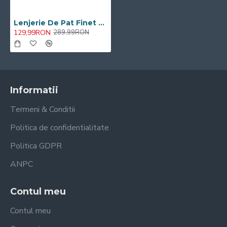
Lenjerie De Pat Finet 6 Piese Pat Dublu Cearceaf cu Elastic
129,99RON
289,99RON
Informatii
Termeni & Conditii
Politica de confidentialitate
Politica GDPR
ANPC
Contul meu
Contul meu