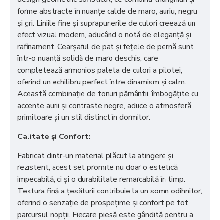
forme abstracte în nuanțe calde de maro, auriu, negru
și gri. Liniile fine și suprapunerile de culori creează un
efect vizual modern, aducând o notă de eleganță și
rafinament. Cearșaful de pat și fețele de pernă sunt
într-o nuanță solidă de maro deschis, care
completează armonios paleta de culori a pilotei,
oferind un echilibru perfect între dinamism și calm.
Această combinație de tonuri pământii, îmbogățite cu
accente aurii și contraste negre, aduce o atmosferă
primitoare și un stil distinct în dormitor.
Calitate și Confort:
Fabricat dintr-un material plăcut la atingere și
rezistent, acest set promite nu doar o estetică
impecabilă, ci și o durabilitate remarcabilă în timp.
Textura fină a țesăturii contribuie la un somn odihnitor,
oferind o senzație de prospețime și confort pe tot
parcursul nopții. Fiecare piesă este gândită pentru a