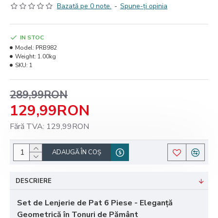
Bazată pe 0 note.
-
Spune-ţi opinia
IN STOC
Model:
PRB982
Weight:
1.00kg
SKU:
1
289,99RON
129,99RON
Fără TVA: 129,99RON
ADAUGĂ ÎN COŞ
DESCRIERE
Set de Lenjerie de Pat 6 Piese - Eleganță
Geometrică în Tonuri de Pământ