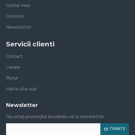
Contul meu
Comenzi
Newsletter
Servicii clienti
Contact
Livrare
Retur
Harta site-ului
Newsletter
Nu ratați promoțiile înscriindu-vă la newsletter.
TRIMITE