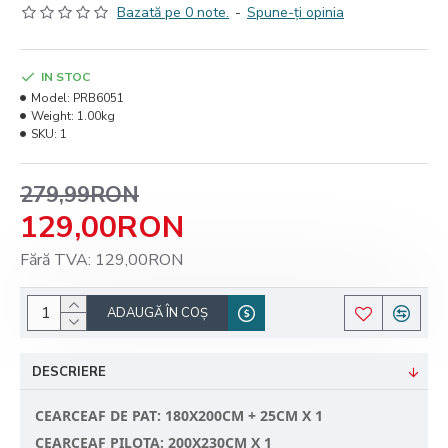
Bazată pe 0 note.
-
Spune-ţi opinia
IN STOC
Model:
PRB6051
Weight:
1.00kg
SKU:
1
279,99RON
129,00RON
Fără TVA: 129,00RON
ADAUGĂ ÎN COŞ
DESCRIERE
CEARCEAF DE PAT: 180X200CM + 25CM X 1
CEARCEAF PILOTA: 200X230CM X 1