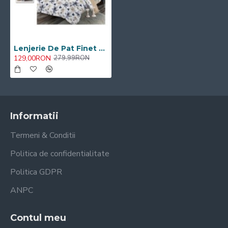
Lenjerie De Pat Finet 6 Piese Pat Dublu Cearceaf cu Elastic
129,00RON
279,99RON
Informatii
Termeni & Conditii
Politica de confidentialitate
Politica GDPR
ANPC
Contul meu