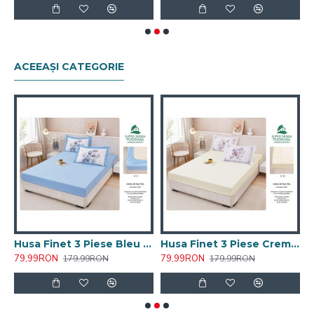
ACEEAȘI CATEGORIE
 Piese Bej Uni 160x200CM
Husa Finet 3 Piese Bleu Uni 160x200CM
Husa Finet 3 Piese Crem Uni 160x200CM
79,99RON
79,99RON
7
179,99RON
179,99RON