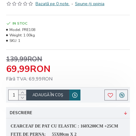
Bazată pe 0 note.
-
Spune-ţi opinia
IN STOC
Model:
PRE108
Weight:
1.00kg
SKU:
1
139,99RON
69,99RON
Fără TVA: 69,99RON
ADAUGĂ ÎN COŞ
DESCRIERE
CEARCEAF DE PAT CU ELASTIC : 160X200CM +25CM
FETE DE PERNA: 55X80cm X 2