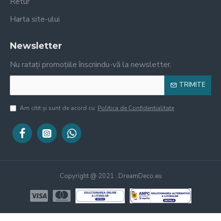
Retur
Harta site-ului
Newsletter
Nu ratați promoțiile înscriindu-vă la newsletter.
TRIMITE
Am citit şi sunt de acord cu
Politica de Confidentialitate
Copyright @ 2021 . DreamDeco.eu