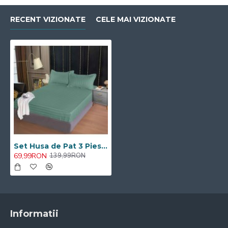
RECENT VIZIONATE
CELE MAI VIZIONATE
Set Husa de Pat 3 Piese Cearceaf cu Elastic 160x200CM
69,99RON
139,99RON
Informatii