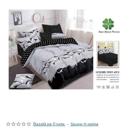
Bazată pe 0 note.
-
Spune-ţi opinia