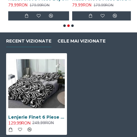
79,99RON
79,99RON
7
179,99RON
179,99RON
RECENT VIZIONATE
CELE MAI VIZIONATE
Lenjerie Finet 6 Piese SEP
129,99RON
249,99RON