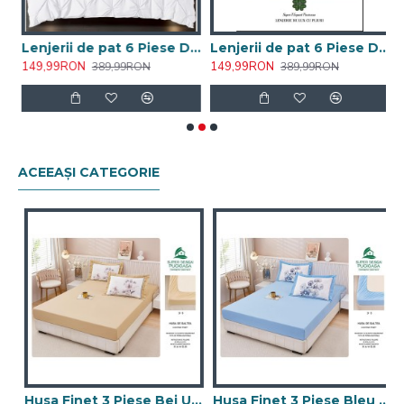
ii de pat 6 Piese Deluxe Premium
Lenjerii de pat 6 Piese Deluxe Premium
Lenjerii de pat 6 Piese Deluxe Premium
149,99RON
149,99RON
1
389,99RON
389,99RON
ACEEAȘI CATEGORIE
 Piese Alb Uni 160x200CM
Husa Finet 3 Piese Bej Uni 160x200CM
Husa Finet 3 Piese Bleu Uni 160x200CM