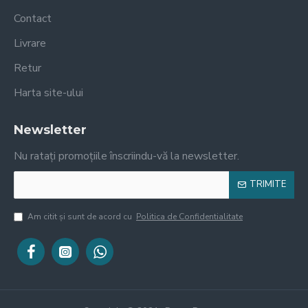
Contact
Livrare
Retur
Harta site-ului
Newsletter
Nu ratați promoțiile înscriindu-vă la newsletter.
TRIMITE
Am citit şi sunt de acord cu
Politica de Confidentialitate