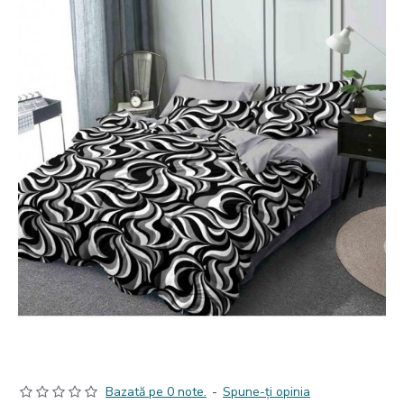
Bazată pe 0 note.
-
Spune-ţi opinia